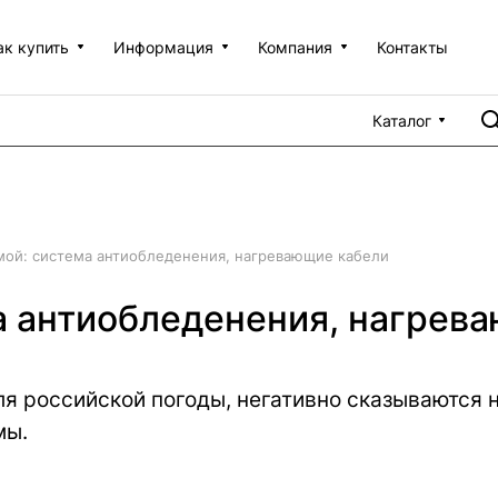
ак купить
Информация
Компания
Контакты
Каталог
мой: система антиобледенения, нагревающие кабели
а антиобледенения, нагрев
я российской погоды, негативно сказываются 
мы.