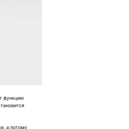
ют функцию
становится
е, а потому