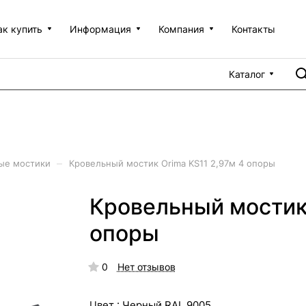
ак купить
Информация
Компания
Контакты
Каталог
–
ые мостики
Кровельный мостик Orima KS11 2,97м 4 опоры
Кровельный мостик 
опоры
0
Нет отзывов
Цвет :
Черный RAL 9005