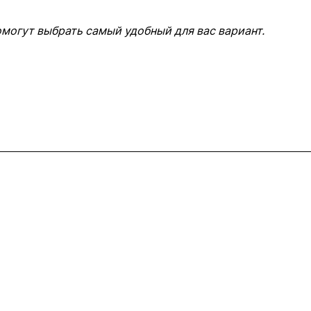
омогут выбрать самый удобный для вас вариант.
+7 495 150-52-44
zakaz@viard.ru
Московская обл., Мытищи,
д.Пирогово, Совхозная, 2А