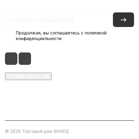
Доставка
Оплата
Продолжая, вы соглашаетесь с
политикой
конфиденциальности
+7 495 150-52-44
zakaz@viard.ru
Московская обл., Мытищи,
д.Пирогово, Совхозная, 2А
© 2026 Торговый дом ВИАРД