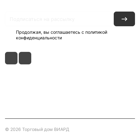
Доставка
Оплата
Продолжая, вы соглашаетесь с
политикой
конфиденциальности
+7 495 150-52-44
zakaz@viard.ru
Московская обл., Мытищи,
д.Пирогово, Совхозная, 2А
© 2026 Торговый дом ВИАРД