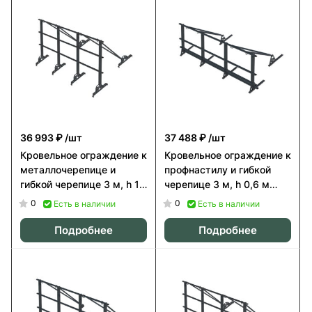
36 993 ₽
/шт
37 488 ₽
/шт
Кровельное ограждение к
Кровельное ограждение к
металлочерепице и
профнастилу и гибкой
гибкой черепице 3 м, h 1,1
черепице 3 м, h 0,6 м
м Orima SYO
Orima SYTL
0
0
Есть в наличии
Есть в наличии
Подробнее
Подробнее