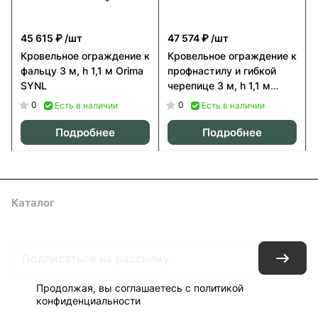
45 615 ₽
/шт
47 574 ₽
/шт
Кровельное ограждение к
Кровельное ограждение к
фальцу 3 м, h 1,1 м Orima
профнастилу и гибкой
SYNL
черепице 3 м, h 1,1 м
Orima SYSL
0
0
Есть в наличии
Есть в наличии
Подробнее
Подробнее
Каталог
Акции
Архитекторам
Компания
Контакты
Доставка
Оплата
Продолжая, вы соглашаетесь с
политикой
конфиденциальности