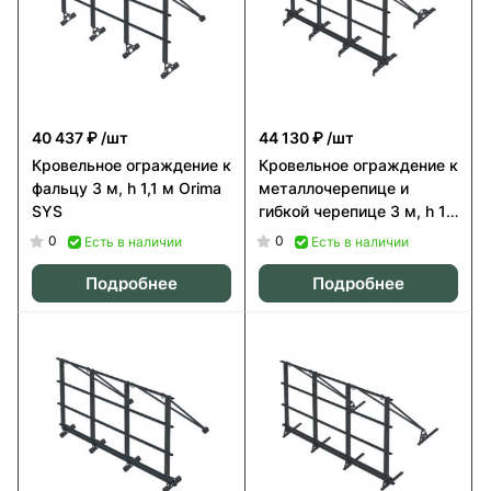
40 437 ₽
/шт
44 130 ₽
/шт
Кровельное ограждение к
Кровельное ограждение к
фальцу 3 м, h 1,1 м Orima
металлочерепице и
SYS
гибкой черепице 3 м, h 1,1
м Orima SYOL
0
0
Есть в наличии
Есть в наличии
Подробнее
Подробнее