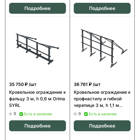
0,6 м Orima SYPL
Подробнее
Подробнее
35 750 ₽
/шт
36 761 ₽
/шт
Кровельное ограждение к
Кровельное ограждение к
фальцу 3 м, h 0,6 м Orima
профнастилу и гибкой
SYRL
черепице 3 м, h 1,1 м
Orima SYS
0
0
Есть в наличии
Есть в наличии
Подробнее
Подробнее