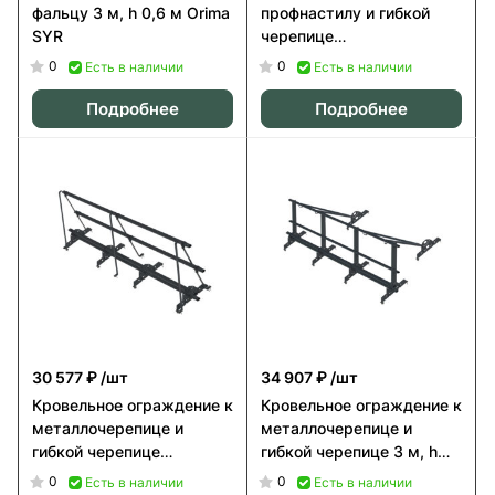
фальцу 3 м, h 0,6 м Orima
профнастилу и гибкой
SYR
черепице
(универсальное) 3 м, h
0
0
Есть в наличии
Есть в наличии
0,6 м Orima SYT
Подробнее
Подробнее
30 577 ₽
/шт
34 907 ₽
/шт
Кровельное ограждение к
Кровельное ограждение к
металлочерепице и
металлочерепице и
гибкой черепице
гибкой черепице 3 м, h
(универсальное) 3 м, h
0,6 м Orima SYVL
0
0
Есть в наличии
Есть в наличии