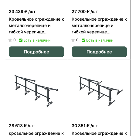
23 439 ₽
/шт
27 700 ₽
/шт
Кровельное ограждение к
Кровельное ограждение к
металлочерепице и
металлочерепице и
гибкой черепице
гибкой черепице
(универсальное) 3 м, h
(универсальное) 3 м, h
0
0
Есть в наличии
Есть в наличии
0,6 м Orima SYP
0,6 м Orima SYV
Подробнее
Подробнее
28 613 ₽
/шт
30 351 ₽
/шт
кровельное ограждение к
Кровельное ограждение к