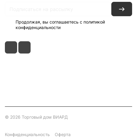
Продолжая, вы соглашаетесь с
политикой
конфиденциальности
+7 495 150-52-44
zakaz@viard.ru
Московская обл., Мытищи,
д.Пирогово, Совхозная, 2А
© 2026 Торговый дом ВИАРД
Конфиденциальность
Оферта