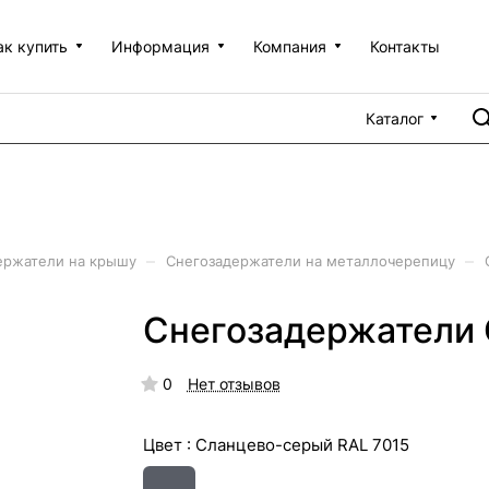
ак купить
Информация
Компания
Контакты
Каталог
–
–
ержатели на крышу
Снегозадержатели на металлочерепицу
Снегозадержатели 
0
Нет отзывов
Цвет :
Сланцево-серый RAL 7015