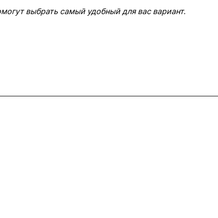
омогут выбрать самый удобный для вас вариант.
+7 495 150-52-44
zakaz@viard.ru
Московская обл., Мытищи,
д.Пирогово, Совхозная, 2А