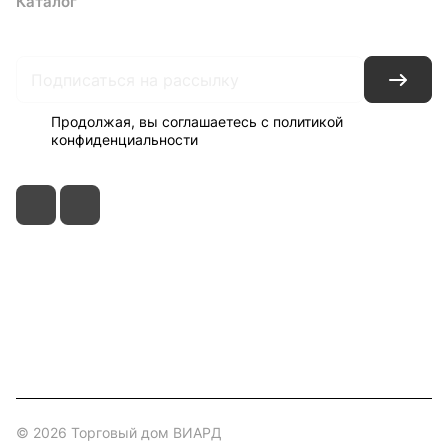
Каталог
Акции
Архитекторам
Компания
Контакты
Доставка
Оплата
Продолжая, вы соглашаетесь с
политикой
конфиденциальности
+7 495 150-52-44
zakaz@viard.ru
Московская обл., Мытищи,
д.Пирогово, Совхозная, 2А
© 2026 Торговый дом ВИАРД