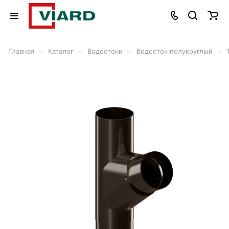
–
–
–
–
Главная
Каталог
Водостоки
Водосток полукруглый