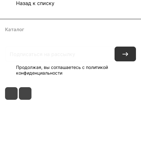
Назад к списку
Каталог
Акции
Архитекторам
Компания
Контакты
Доставка
Оплата
Продолжая, вы соглашаетесь с
политикой
конфиденциальности
+7 495 150-52-44
zakaz@viard.ru
Московская обл., Мытищи,