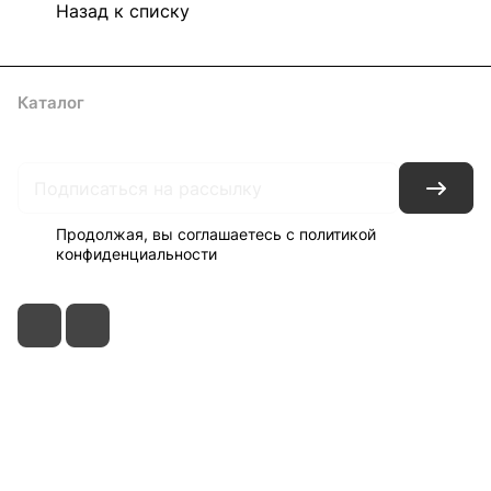
Назад к списку
Каталог
Акции
Архитекторам
Компания
Контакты
Доставка
Оплата
Продолжая, вы соглашаетесь с
политикой
конфиденциальности
+7 495 150-52-44
zakaz@viard.ru
Московская обл., Мытищи,