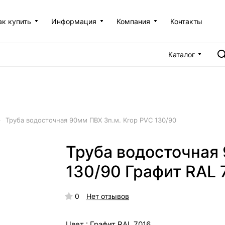
ак купить
Информация
Компания
Контакты
Каталог
–
Труба водосточная 90мм ПВХ 3п.м. Krop PVC 130/90
Труба водосточная 
130/90 Графит RAL 
0
Нет отзывов
Цвет :
Графит RAL 7016