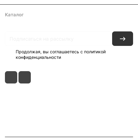
Каталог
Акции
Архитекторам
Компания
Контакты
Доставка
Оплата
Продолжая, вы соглашаетесь с
политикой
конфиденциальности
+7 495 150-52-44
zakaz@viard.ru
Московская обл., Мытищи,
д.Пирогово, Совхозная, 2А