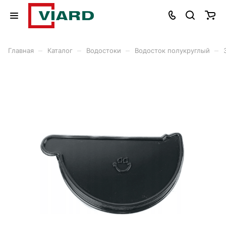
–
–
–
–
Главная
Каталог
Водостоки
Водосток полукруглый