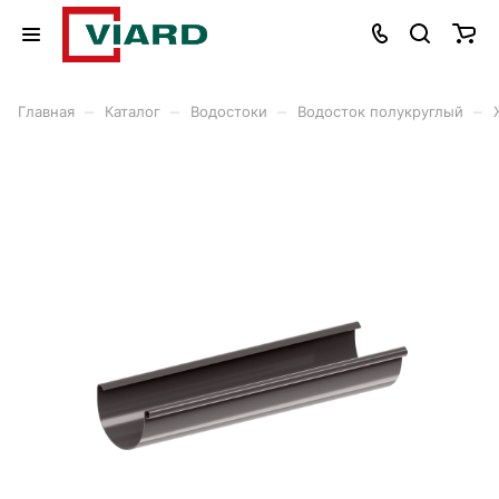
–
–
–
–
Главная
Каталог
Водостоки
Водосток полукруглый