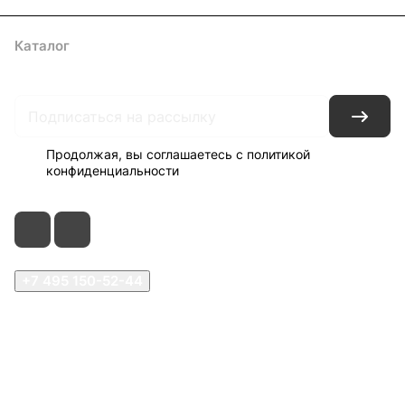
Каталог
Акции
Архитекторам
Компания
Контакты
Доставка
Оплата
Продолжая, вы соглашаетесь с
политикой
конфиденциальности
+7 495 150-52-44
zakaz@viard.ru
Московская обл., Мытищи,
д.Пирогово, Совхозная, 2А