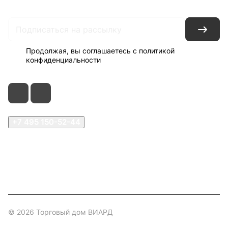
Продолжая, вы соглашаетесь с
политикой
конфиденциальности
+7 495 150-52-44
zakaz@viard.ru
Московская обл., Мытищи,
д.Пирогово, Совхозная, 2А
© 2026 Торговый дом ВИАРД