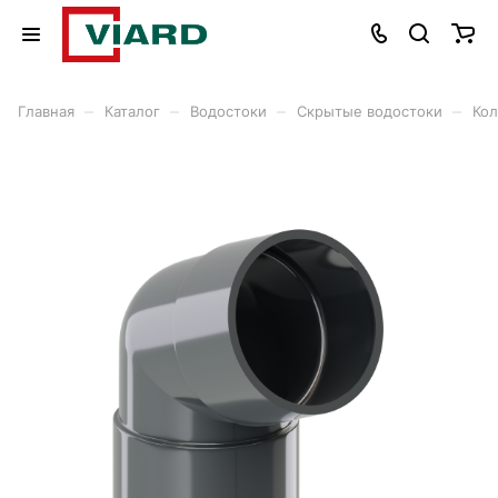
–
–
–
–
Главная
Каталог
Водостоки
Скрытые водостоки
Кол